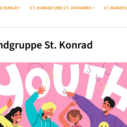
E FAMILIE
ST. KONRAD UND ST. JOHANNES
ST. MARIEN
ndgruppe St. Konrad