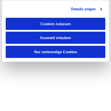
g
Details zeigen
s
a
u
Cookies zulassen
s
w
Auswahl erlauben
a
h
l
Nur notwendige Cookies