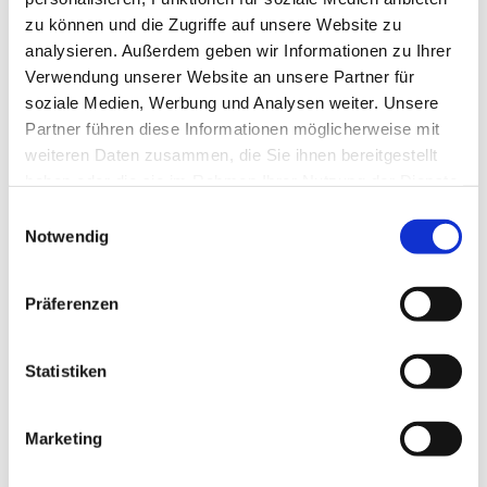
zu können und die Zugriffe auf unsere Website zu
analysieren. Außerdem geben wir Informationen zu Ihrer
Verwendung unserer Website an unsere Partner für
soziale Medien, Werbung und Analysen weiter. Unsere
Partner führen diese Informationen möglicherweise mit
weiteren Daten zusammen, die Sie ihnen bereitgestellt
haben oder die sie im Rahmen Ihrer Nutzung der Dienste
gesammelt haben.
E
Notwendig
i
n
w
Präferenzen
i
l
l
Statistiken
i
g
Marketing
Dies könnte Sie auch interessieren
u
n