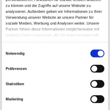
zu können und die Zugriffe auf unsere Website zu
analysieren. Außerdem geben wir Informationen zu Ihrer
Verwendung unserer Website an unsere Partner für
soziale Medien, Werbung und Analysen weiter. Unsere
Partner führen diese Informationen möglicherweise mit
weiteren Daten zusammen, die Sie ihnen bereitgestellt
haben oder die sie im Rahmen Ihrer Nutzung der Dienste
gesammelt haben.
E
Notwendig
i
n
w
Präferenzen
i
l
l
Statistiken
i
g
Marketing
Dies könnte Sie auch interessieren
u
n