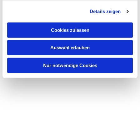
g
Details zeigen
s
a
u
Cookies zulassen
s
w
Auswahl erlauben
a
h
l
Nur notwendige Cookies