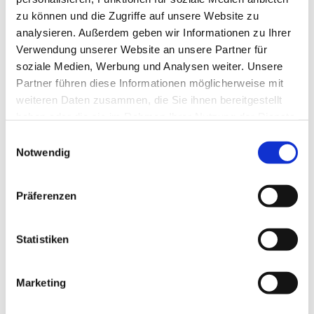
zu können und die Zugriffe auf unsere Website zu
analysieren. Außerdem geben wir Informationen zu Ihrer
Verwendung unserer Website an unsere Partner für
soziale Medien, Werbung und Analysen weiter. Unsere
Partner führen diese Informationen möglicherweise mit
weiteren Daten zusammen, die Sie ihnen bereitgestellt
haben oder die sie im Rahmen Ihrer Nutzung der Dienste
gesammelt haben.
E
Notwendig
i
n
w
Präferenzen
i
l
l
Statistiken
i
g
Marketing
Dies könnte Sie auch interessieren
u
n