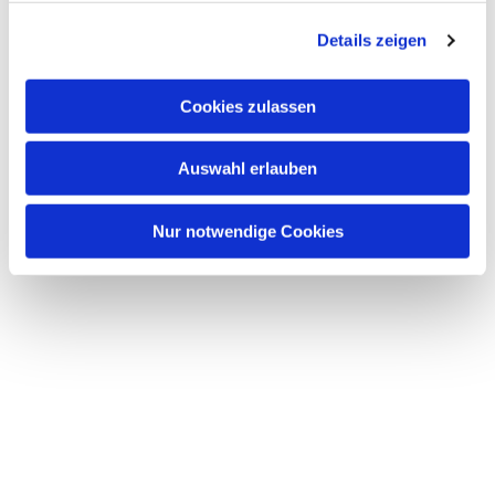
g
Details zeigen
s
a
u
Cookies zulassen
s
w
Auswahl erlauben
a
h
l
Nur notwendige Cookies