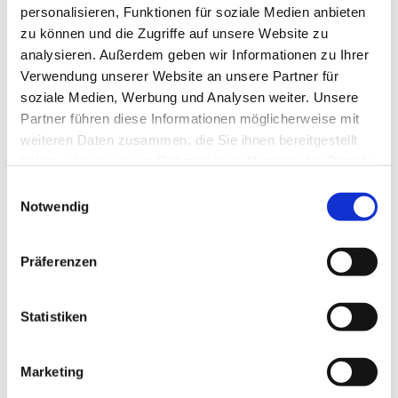
personalisieren, Funktionen für soziale Medien anbieten
zu können und die Zugriffe auf unsere Website zu
analysieren. Außerdem geben wir Informationen zu Ihrer
Verwendung unserer Website an unsere Partner für
soziale Medien, Werbung und Analysen weiter. Unsere
Partner führen diese Informationen möglicherweise mit
weiteren Daten zusammen, die Sie ihnen bereitgestellt
haben oder die sie im Rahmen Ihrer Nutzung der Dienste
gesammelt haben.
E
Notwendig
i
n
w
Präferenzen
i
l
l
Statistiken
i
g
Marketing
u
Dies könnte Sie auch interessieren