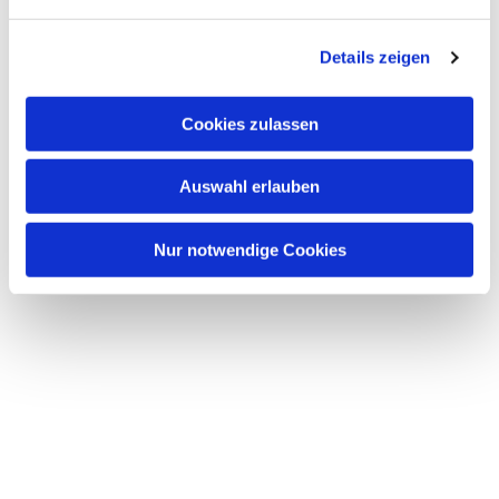
n
g
Details zeigen
s
a
u
Cookies zulassen
s
w
Auswahl erlauben
a
h
l
Nur notwendige Cookies