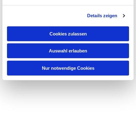
n
g
Details zeigen
s
a
u
Cookies zulassen
s
w
Auswahl erlauben
a
h
l
Nur notwendige Cookies