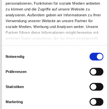
personalisieren, Funktionen für soziale Medien anbieten
zu können und die Zugriffe auf unsere Website zu
analysieren. Außerdem geben wir Informationen zu Ihrer
Verwendung unserer Website an unsere Partner für
soziale Medien, Werbung und Analysen weiter. Unsere
Partner führen diese Informationen möglicherweise mit
weiteren Daten zusammen, die Sie ihnen bereitgestellt
haben oder die sie im Rahmen Ihrer Nutzung der Dienste
gesammelt haben.
E
Notwendig
i
n
w
Präferenzen
i
l
l
Statistiken
i
g
Marketing
u
Dies könnte Sie auch interessieren