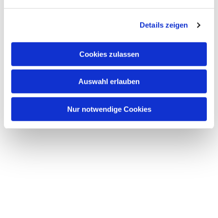
n
g
Details zeigen
s
a
u
Cookies zulassen
s
w
Auswahl erlauben
a
h
l
Nur notwendige Cookies