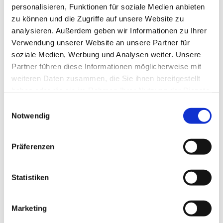
personalisieren, Funktionen für soziale Medien anbieten
zu können und die Zugriffe auf unsere Website zu
analysieren. Außerdem geben wir Informationen zu Ihrer
Verwendung unserer Website an unsere Partner für
soziale Medien, Werbung und Analysen weiter. Unsere
Partner führen diese Informationen möglicherweise mit
weiteren Daten zusammen, die Sie ihnen bereitgestellt
haben oder die sie im Rahmen Ihrer Nutzung der Dienste
gesammelt haben.
E
Notwendig
i
n
w
Präferenzen
i
l
l
Statistiken
i
g
Marketing
u
Dies könnte Sie auch interessieren