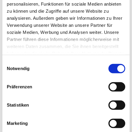
personalisieren, Funktionen für soziale Medien anbieten
zu können und die Zugriffe auf unsere Website zu
analysieren. Außerdem geben wir Informationen zu Ihrer
Verwendung unserer Website an unsere Partner für
soziale Medien, Werbung und Analysen weiter. Unsere
Partner führen diese Informationen möglicherweise mit
weiteren Daten zusammen, die Sie ihnen bereitgestellt
haben oder die sie im Rahmen Ihrer Nutzung der Dienste
gesammelt haben.
E
Notwendig
i
n
w
Präferenzen
i
l
l
Statistiken
i
g
Marketing
u
Dies könnte Sie auch interessieren