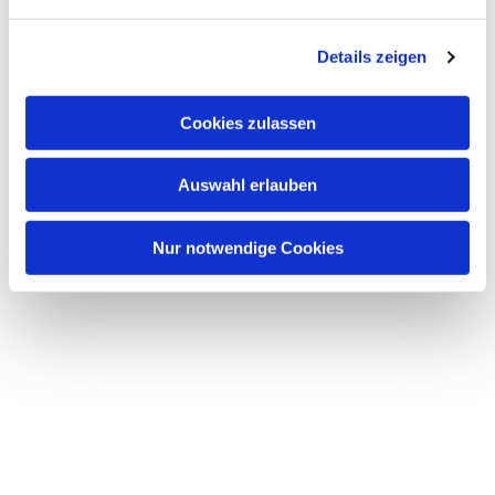
n
g
Details zeigen
s
a
u
Cookies zulassen
s
w
Auswahl erlauben
a
h
l
Nur notwendige Cookies