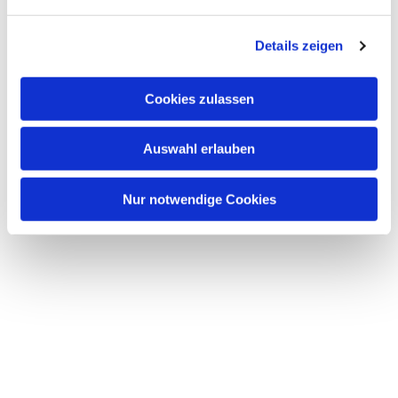
n
g
Details zeigen
s
a
u
Cookies zulassen
s
w
Auswahl erlauben
a
h
l
Nur notwendige Cookies