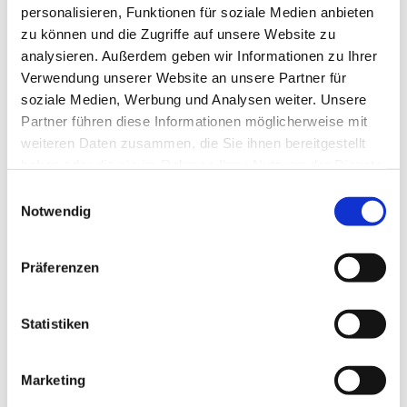
personalisieren, Funktionen für soziale Medien anbieten
zu können und die Zugriffe auf unsere Website zu
analysieren. Außerdem geben wir Informationen zu Ihrer
Verwendung unserer Website an unsere Partner für
soziale Medien, Werbung und Analysen weiter. Unsere
Partner führen diese Informationen möglicherweise mit
weiteren Daten zusammen, die Sie ihnen bereitgestellt
haben oder die sie im Rahmen Ihrer Nutzung der Dienste
gesammelt haben.
E
Notwendig
i
n
w
Präferenzen
i
l
l
Statistiken
i
g
Marketing
u
Dies könnte Sie auch interessieren