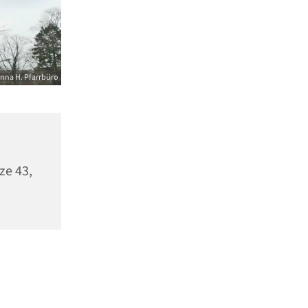
nna H. Pfarrbüro
ze 43,