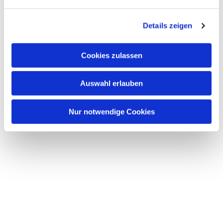
n
g
Details zeigen
s
a
u
Cookies zulassen
s
w
Auswahl erlauben
a
h
l
Nur notwendige Cookies