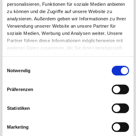
personalisieren, Funktionen für soziale Medien anbieten
zu können und die Zugriffe auf unsere Website zu
analysieren. Außerdem geben wir Informationen zu Ihrer
Verwendung unserer Website an unsere Partner für
soziale Medien, Werbung und Analysen weiter. Unsere
Partner führen diese Informationen möglicherweise mit
weiteren Daten zusammen, die Sie ihnen bereitgestellt
haben oder die sie im Rahmen Ihrer Nutzung der Dienste
gesammelt haben.
E
Notwendig
i
n
w
Präferenzen
i
l
l
Statistiken
i
g
Marketing
u
Dies könnte Sie auch interessieren