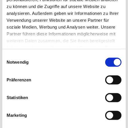
zu können und die Zugriffe auf unsere Website zu
analysieren. Außerdem geben wir Informationen zu Ihrer
Verwendung unserer Website an unsere Partner für
soziale Medien, Werbung und Analysen weiter. Unsere
Partner führen diese Informationen möglicherweise mit
weiteren Daten zusammen, die Sie ihnen bereitgestellt
haben oder die sie im Rahmen Ihrer Nutzung der Dienste
gesammelt haben.
E
Notwendig
i
n
w
Präferenzen
i
l
l
Statistiken
i
g
Marketing
Dies könnte Sie auch interessieren
u
n