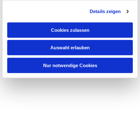
g
Details zeigen
s
a
u
Cookies zulassen
s
w
Auswahl erlauben
a
h
l
Nur notwendige Cookies