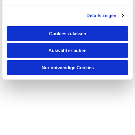
n
g
Details zeigen
s
a
u
Cookies zulassen
s
w
Auswahl erlauben
a
h
l
Nur notwendige Cookies