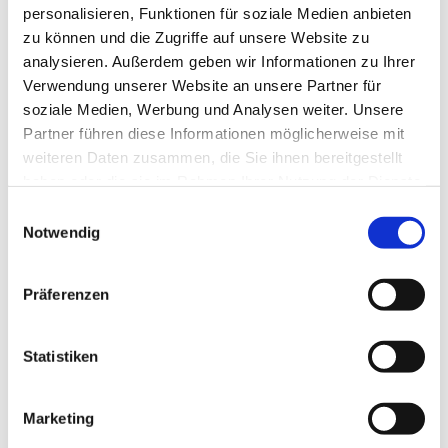
personalisieren, Funktionen für soziale Medien anbieten
zu können und die Zugriffe auf unsere Website zu
analysieren. Außerdem geben wir Informationen zu Ihrer
Verwendung unserer Website an unsere Partner für
soziale Medien, Werbung und Analysen weiter. Unsere
Partner führen diese Informationen möglicherweise mit
weiteren Daten zusammen, die Sie ihnen bereitgestellt
haben oder die sie im Rahmen Ihrer Nutzung der Dienste
gesammelt haben.
E
Notwendig
i
n
w
Präferenzen
i
l
l
Statistiken
i
g
Marketing
u
Dies könnte Sie auch interessieren