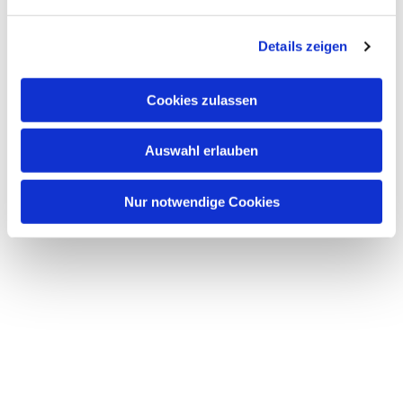
n
g
Details zeigen
s
a
u
Cookies zulassen
s
w
Auswahl erlauben
a
h
l
Nur notwendige Cookies