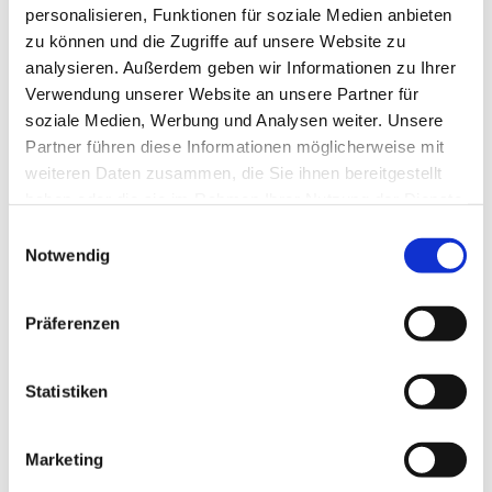
personalisieren, Funktionen für soziale Medien anbieten
zu können und die Zugriffe auf unsere Website zu
analysieren. Außerdem geben wir Informationen zu Ihrer
Verwendung unserer Website an unsere Partner für
soziale Medien, Werbung und Analysen weiter. Unsere
Partner führen diese Informationen möglicherweise mit
weiteren Daten zusammen, die Sie ihnen bereitgestellt
haben oder die sie im Rahmen Ihrer Nutzung der Dienste
gesammelt haben.
E
Notwendig
i
n
w
Präferenzen
i
l
l
Statistiken
i
g
Marketing
u
Dies könnte Sie auch interessieren