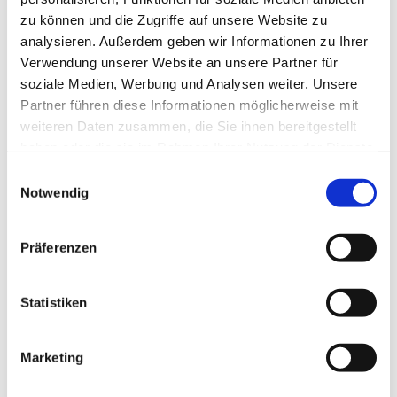
zu können und die Zugriffe auf unsere Website zu
analysieren. Außerdem geben wir Informationen zu Ihrer
Verwendung unserer Website an unsere Partner für
soziale Medien, Werbung und Analysen weiter. Unsere
Partner führen diese Informationen möglicherweise mit
weiteren Daten zusammen, die Sie ihnen bereitgestellt
haben oder die sie im Rahmen Ihrer Nutzung der Dienste
gesammelt haben.
E
Notwendig
i
n
w
Präferenzen
i
l
l
Statistiken
i
g
Marketing
Dies könnte Sie auch interessieren
u
n