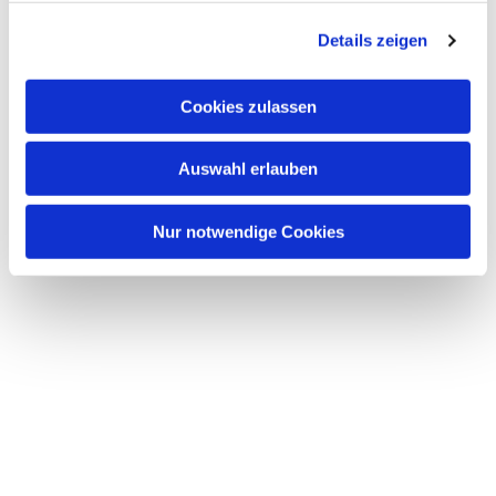
g
Details zeigen
s
a
u
Cookies zulassen
s
w
Auswahl erlauben
a
h
l
Nur notwendige Cookies