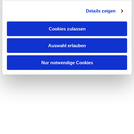
g
Details zeigen
s
a
u
Cookies zulassen
s
w
Auswahl erlauben
a
h
l
Nur notwendige Cookies