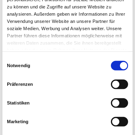
zu können und die Zugriffe auf unsere Website zu
analysieren. Außerdem geben wir Informationen zu Ihrer
Verwendung unserer Website an unsere Partner für
soziale Medien, Werbung und Analysen weiter. Unsere
Partner führen diese Informationen möglicherweise mit
weiteren Daten zusammen, die Sie ihnen bereitgestellt
haben oder die sie im Rahmen Ihrer Nutzung der Dienste
gesammelt haben.
E
Notwendig
i
n
w
Präferenzen
i
l
l
Statistiken
i
g
Marketing
Dies könnte Sie auch interessieren
u
n