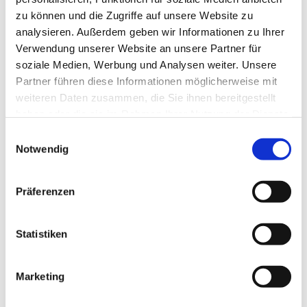
zu können und die Zugriffe auf unsere Website zu
analysieren. Außerdem geben wir Informationen zu Ihrer
Verwendung unserer Website an unsere Partner für
soziale Medien, Werbung und Analysen weiter. Unsere
Partner führen diese Informationen möglicherweise mit
weiteren Daten zusammen, die Sie ihnen bereitgestellt
haben oder die sie im Rahmen Ihrer Nutzung der Dienste
gesammelt haben.
E
Notwendig
i
n
w
Präferenzen
i
l
l
Statistiken
i
g
Marketing
Dies könnte Sie auch interessieren
u
n