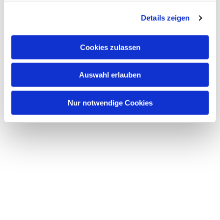
g
Details zeigen
s
a
u
Cookies zulassen
s
w
Auswahl erlauben
a
h
l
Nur notwendige Cookies