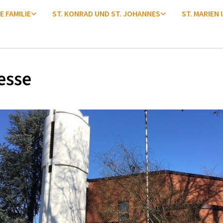
E FAMILIE
ST. KONRAD UND ST. JOHANNES
ST. MARIEN
esse