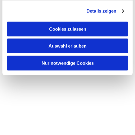
g
Details zeigen
s
a
u
Cookies zulassen
s
w
Auswahl erlauben
a
h
l
Nur notwendige Cookies