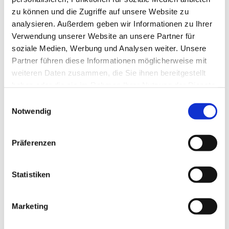
zu können und die Zugriffe auf unsere Website zu
analysieren. Außerdem geben wir Informationen zu Ihrer
Verwendung unserer Website an unsere Partner für
soziale Medien, Werbung und Analysen weiter. Unsere
Partner führen diese Informationen möglicherweise mit
weiteren Daten zusammen, die Sie ihnen bereitgestellt
haben oder die sie im Rahmen Ihrer Nutzung der Dienste
gesammelt haben.
E
Notwendig
i
n
w
Präferenzen
i
l
l
Statistiken
i
g
Marketing
Dies könnte Sie auch interessieren
u
n