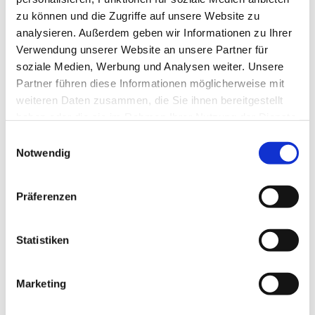
zu können und die Zugriffe auf unsere Website zu
analysieren. Außerdem geben wir Informationen zu Ihrer
Verwendung unserer Website an unsere Partner für
soziale Medien, Werbung und Analysen weiter. Unsere
Partner führen diese Informationen möglicherweise mit
weiteren Daten zusammen, die Sie ihnen bereitgestellt
haben oder die sie im Rahmen Ihrer Nutzung der Dienste
gesammelt haben.
E
Notwendig
i
n
w
Präferenzen
i
l
l
Statistiken
i
g
Marketing
Dies könnte Sie auch interessieren
u
n