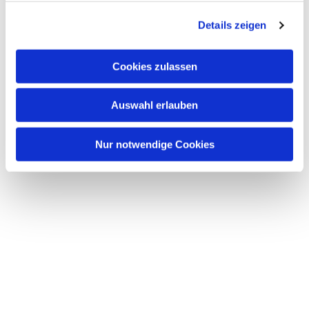
g
Details zeigen
s
a
u
Cookies zulassen
s
w
Auswahl erlauben
a
h
l
Nur notwendige Cookies