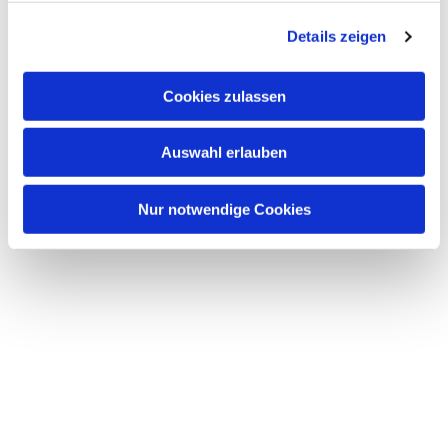
g
Details zeigen
s
a
u
Cookies zulassen
s
w
Auswahl erlauben
a
h
l
Nur notwendige Cookies