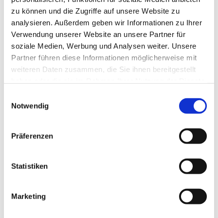
zu können und die Zugriffe auf unsere Website zu
analysieren. Außerdem geben wir Informationen zu Ihrer
Verwendung unserer Website an unsere Partner für
soziale Medien, Werbung und Analysen weiter. Unsere
Partner führen diese Informationen möglicherweise mit
weiteren Daten zusammen, die Sie ihnen bereitgestellt
haben oder die sie im Rahmen Ihrer Nutzung der Dienste
gesammelt haben.
E
Notwendig
i
n
w
Präferenzen
i
l
l
Statistiken
i
g
Marketing
Dies könnte Sie auch interessieren
u
n