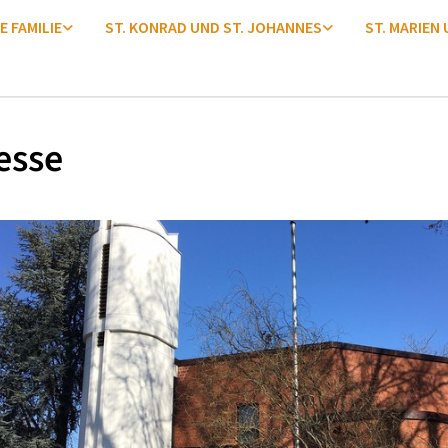
E FAMILIE
ST. KONRAD UND ST. JOHANNES
ST. MARIEN
esse