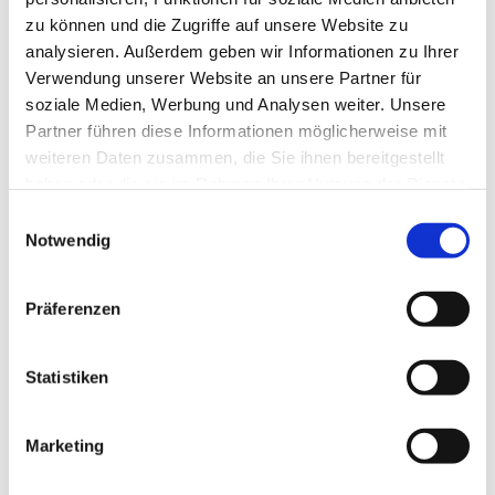
zu können und die Zugriffe auf unsere Website zu
analysieren. Außerdem geben wir Informationen zu Ihrer
Verwendung unserer Website an unsere Partner für
soziale Medien, Werbung und Analysen weiter. Unsere
Partner führen diese Informationen möglicherweise mit
weiteren Daten zusammen, die Sie ihnen bereitgestellt
haben oder die sie im Rahmen Ihrer Nutzung der Dienste
gesammelt haben.
E
Notwendig
i
n
w
Präferenzen
i
l
l
Statistiken
i
g
Marketing
Dies könnte Sie auch interessieren
u
n