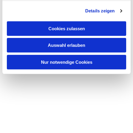
g
Details zeigen
s
a
u
Cookies zulassen
s
w
Auswahl erlauben
a
h
l
Nur notwendige Cookies