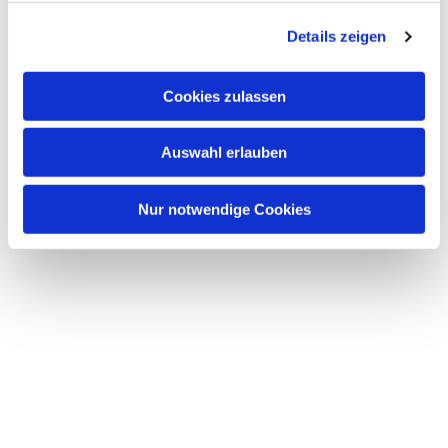
g
Details zeigen
s
a
u
Cookies zulassen
s
w
Auswahl erlauben
a
h
l
Nur notwendige Cookies