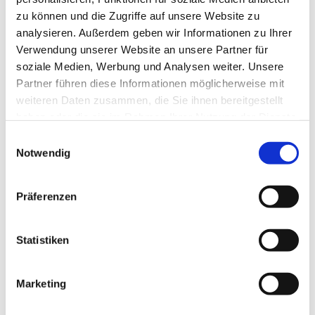
zu können und die Zugriffe auf unsere Website zu
analysieren. Außerdem geben wir Informationen zu Ihrer
Verwendung unserer Website an unsere Partner für
soziale Medien, Werbung und Analysen weiter. Unsere
Partner führen diese Informationen möglicherweise mit
weiteren Daten zusammen, die Sie ihnen bereitgestellt
haben oder die sie im Rahmen Ihrer Nutzung der Dienste
gesammelt haben.
E
Notwendig
i
n
w
Präferenzen
i
l
l
Statistiken
i
g
Marketing
Dies könnte Sie auch interessieren
u
n