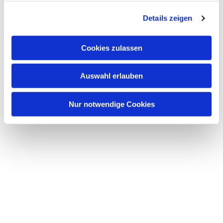
g
Details zeigen
s
a
u
Cookies zulassen
s
w
Auswahl erlauben
a
h
l
Nur notwendige Cookies