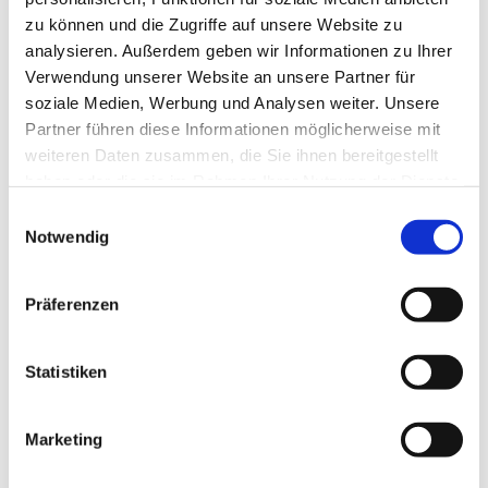
zu können und die Zugriffe auf unsere Website zu
analysieren. Außerdem geben wir Informationen zu Ihrer
Verwendung unserer Website an unsere Partner für
soziale Medien, Werbung und Analysen weiter. Unsere
Partner führen diese Informationen möglicherweise mit
weiteren Daten zusammen, die Sie ihnen bereitgestellt
haben oder die sie im Rahmen Ihrer Nutzung der Dienste
gesammelt haben.
E
Notwendig
i
n
w
Präferenzen
i
l
l
Statistiken
i
g
Marketing
Dies könnte Sie auch interessieren
u
n