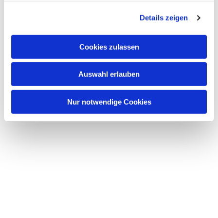
g
Details zeigen
s
a
u
Cookies zulassen
s
w
Auswahl erlauben
a
h
l
Nur notwendige Cookies