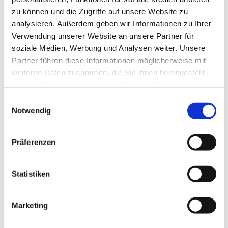
zu können und die Zugriffe auf unsere Website zu
analysieren. Außerdem geben wir Informationen zu Ihrer
Verwendung unserer Website an unsere Partner für
soziale Medien, Werbung und Analysen weiter. Unsere
Partner führen diese Informationen möglicherweise mit
weiteren Daten zusammen, die Sie ihnen bereitgestellt
haben oder die sie im Rahmen Ihrer Nutzung der Dienste
gesammelt haben.
E
Notwendig
i
n
w
Präferenzen
i
l
l
Statistiken
i
g
Marketing
Dies könnte Sie auch interessieren
u
n