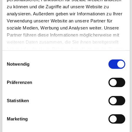
zu können und die Zugriffe auf unsere Website zu
analysieren. Außerdem geben wir Informationen zu Ihrer
Verwendung unserer Website an unsere Partner für
soziale Medien, Werbung und Analysen weiter. Unsere
Partner führen diese Informationen möglicherweise mit
weiteren Daten zusammen, die Sie ihnen bereitgestellt
haben oder die sie im Rahmen Ihrer Nutzung der Dienste
gesammelt haben.
E
Notwendig
i
n
w
Präferenzen
i
l
l
Statistiken
i
g
Marketing
Dies könnte Sie auch interessieren
u
n