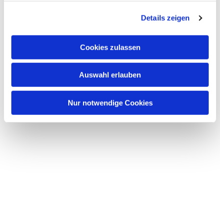
g
Details zeigen
s
a
u
Cookies zulassen
s
w
Auswahl erlauben
a
h
l
Nur notwendige Cookies