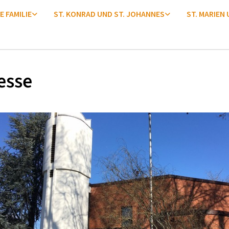
E FAMILIE
ST. KONRAD UND ST. JOHANNES
ST. MARIEN
esse