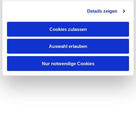
g
Details zeigen
s
a
u
Cookies zulassen
s
w
Auswahl erlauben
a
h
l
Nur notwendige Cookies