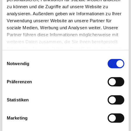
zu können und die Zugriffe auf unsere Website zu
analysieren. Außerdem geben wir Informationen zu Ihrer
Verwendung unserer Website an unsere Partner für
soziale Medien, Werbung und Analysen weiter. Unsere
Partner führen diese Informationen möglicherweise mit
weiteren Daten zusammen, die Sie ihnen bereitgestellt
haben oder die sie im Rahmen Ihrer Nutzung der Dienste
gesammelt haben.
E
Notwendig
i
n
w
Präferenzen
i
l
l
Statistiken
i
g
Marketing
Dies könnte Sie auch interessieren
u
n