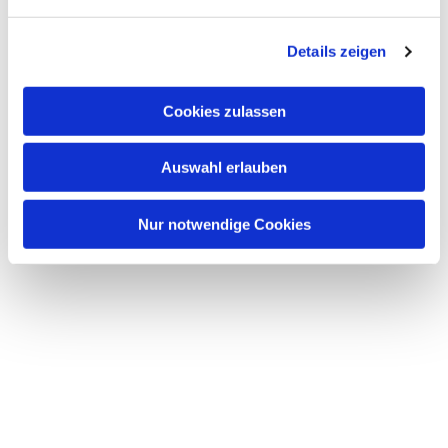
n
g
Details zeigen
s
a
u
Cookies zulassen
s
w
Auswahl erlauben
a
h
l
Nur notwendige Cookies