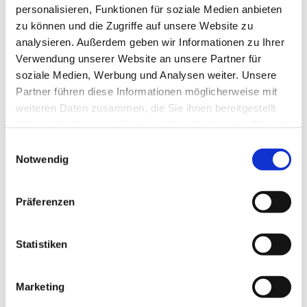
personalisieren, Funktionen für soziale Medien anbieten
zu können und die Zugriffe auf unsere Website zu
analysieren. Außerdem geben wir Informationen zu Ihrer
Verwendung unserer Website an unsere Partner für
soziale Medien, Werbung und Analysen weiter. Unsere
Partner führen diese Informationen möglicherweise mit
weiteren Daten zusammen, die Sie ihnen bereitgestellt
haben oder die sie im Rahmen Ihrer Nutzung der Dienste
gesammelt haben.
E
Notwendig
i
n
w
Präferenzen
i
l
l
Statistiken
i
g
Marketing
u
Dies könnte Sie auch interessieren