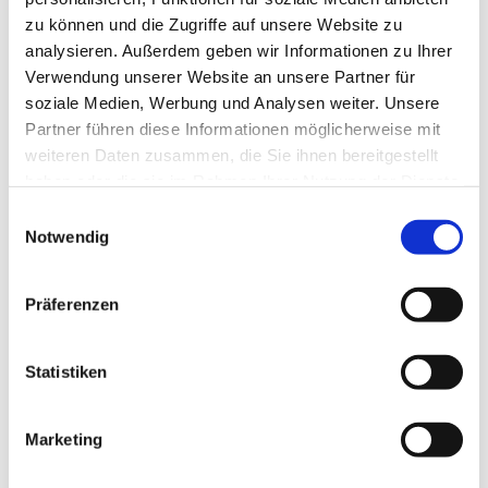
zu können und die Zugriffe auf unsere Website zu
analysieren. Außerdem geben wir Informationen zu Ihrer
Verwendung unserer Website an unsere Partner für
soziale Medien, Werbung und Analysen weiter. Unsere
Partner führen diese Informationen möglicherweise mit
weiteren Daten zusammen, die Sie ihnen bereitgestellt
haben oder die sie im Rahmen Ihrer Nutzung der Dienste
gesammelt haben.
E
Notwendig
i
n
w
Präferenzen
i
l
l
Statistiken
i
g
Marketing
Dies könnte Sie auch interessieren
u
n