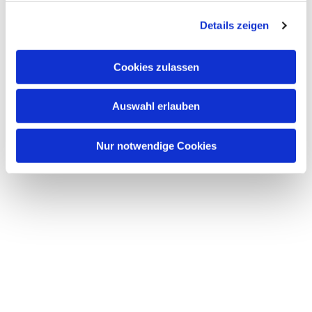
g
Details zeigen
s
a
u
Cookies zulassen
s
w
Auswahl erlauben
a
h
l
Nur notwendige Cookies