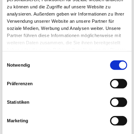
zu können und die Zugriffe auf unsere Website zu
analysieren. Außerdem geben wir Informationen zu Ihrer
Verwendung unserer Website an unsere Partner für
soziale Medien, Werbung und Analysen weiter. Unsere
Partner führen diese Informationen möglicherweise mit
weiteren Daten zusammen, die Sie ihnen bereitgestellt
haben oder die sie im Rahmen Ihrer Nutzung der Dienste
gesammelt haben.
E
Notwendig
i
n
w
Präferenzen
i
l
l
Statistiken
i
g
Marketing
Dies könnte Sie auch interessieren
u
n