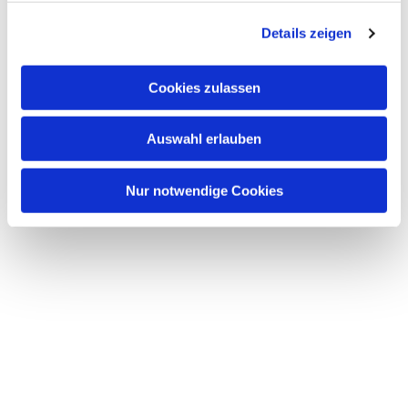
g
Details zeigen
s
a
u
Cookies zulassen
s
w
Auswahl erlauben
a
h
l
Nur notwendige Cookies