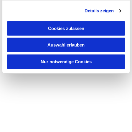
g
Details zeigen
s
a
u
Cookies zulassen
s
w
Auswahl erlauben
a
h
l
Nur notwendige Cookies