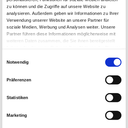
zu können und die Zugriffe auf unsere Website zu
analysieren. Außerdem geben wir Informationen zu Ihrer
Verwendung unserer Website an unsere Partner für
soziale Medien, Werbung und Analysen weiter. Unsere
Partner führen diese Informationen möglicherweise mit
weiteren Daten zusammen, die Sie ihnen bereitgestellt
haben oder die sie im Rahmen Ihrer Nutzung der Dienste
gesammelt haben.
E
Notwendig
i
n
w
Präferenzen
i
l
l
Statistiken
i
g
Marketing
Dies könnte Sie auch interessieren
u
n