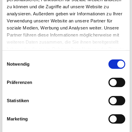
zu können und die Zugriffe auf unsere Website zu
analysieren. Außerdem geben wir Informationen zu Ihrer
Verwendung unserer Website an unsere Partner für
soziale Medien, Werbung und Analysen weiter. Unsere
Partner führen diese Informationen möglicherweise mit
weiteren Daten zusammen, die Sie ihnen bereitgestellt
haben oder die sie im Rahmen Ihrer Nutzung der Dienste
gesammelt haben.
E
Notwendig
i
n
w
Präferenzen
i
l
l
Statistiken
i
g
Marketing
Dies könnte Sie auch interessieren
u
n