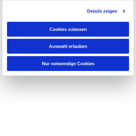
g
Details zeigen
s
a
u
Cookies zulassen
s
w
Auswahl erlauben
a
h
l
Nur notwendige Cookies