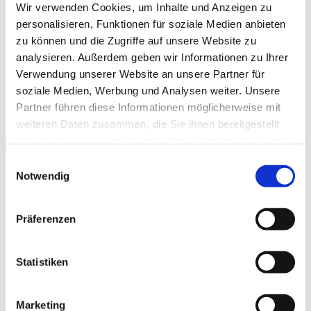
Wir verwenden Cookies, um Inhalte und Anzeigen zu
personalisieren, Funktionen für soziale Medien anbieten
zu können und die Zugriffe auf unsere Website zu
analysieren. Außerdem geben wir Informationen zu Ihrer
Verwendung unserer Website an unsere Partner für
soziale Medien, Werbung und Analysen weiter. Unsere
Partner führen diese Informationen möglicherweise mit
weiteren Daten zusammen, die Sie ihnen bereitgestellt
haben oder die sie im Rahmen Ihrer Nutzung der Dienste
gesammelt haben.
E
Notwendig
i
n
w
Präferenzen
i
l
l
Statistiken
i
g
Marketing