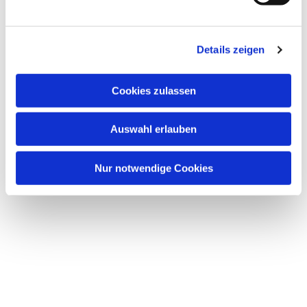
u
n
Dies könnte Sie auch interessieren
g
Details zeigen
s
a
u
Cookies zulassen
s
w
Auswahl erlauben
a
h
l
Nur notwendige Cookies