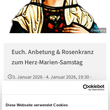
© cleanpng
Euch. Anbetung & Rosenkranz
zum Herz-Marien-Samstag
3. Januar 2026 - 4. Januar 2026, 19:30 -
08:00 Uhr
St. Marien am Behnitz, Behnitz 9, 13587
Berlin
Diese Webseite verwendet Cookies