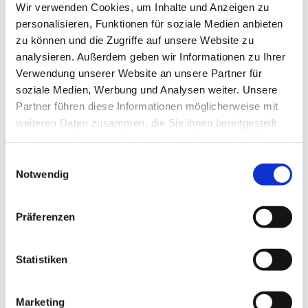
Wir verwenden Cookies, um Inhalte und Anzeigen zu
personalisieren, Funktionen für soziale Medien anbieten
zu können und die Zugriffe auf unsere Website zu
analysieren. Außerdem geben wir Informationen zu Ihrer
Verwendung unserer Website an unsere Partner für
soziale Medien, Werbung und Analysen weiter. Unsere
Partner führen diese Informationen möglicherweise mit
weiteren Daten zusammen, die Sie ihnen bereitgestellt
haben oder die sie im Rahmen Ihrer Nutzung der Dienste
gesammelt haben.
E
Notwendig
i
n
w
Präferenzen
i
l
l
Statistiken
i
g
Marketing