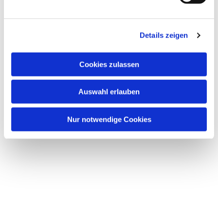
u
n
Dies könnte Sie auch interessieren
g
Details zeigen
s
a
u
Cookies zulassen
s
w
Auswahl erlauben
a
h
l
Nur notwendige Cookies