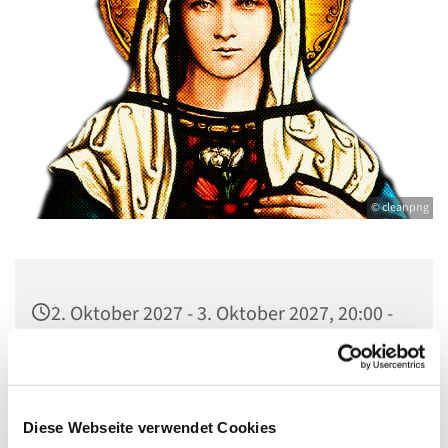
© cleanpng
2. Oktober 2027 - 3. Oktober 2027, 20:00 -
08:00 Uhr
St. Marien am Behnitz, Behnitz 9, 13587
Berlin
Diese Webseite verwendet Cookies