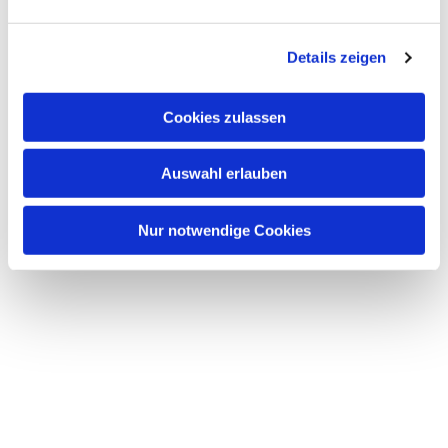
Dies könnte Sie auch interessieren
n
g
Details zeigen
s
a
u
Cookies zulassen
s
w
Auswahl erlauben
a
h
l
Nur notwendige Cookies