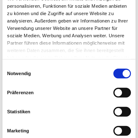
personalisieren, Funktionen für soziale Medien anbieten
zu können und die Zugriffe auf unsere Website zu
analysieren. Außerdem geben wir Informationen zu Ihrer
Verwendung unserer Website an unsere Partner für
soziale Medien, Werbung und Analysen weiter. Unsere
Partner führen diese Informationen möglicherweise mit
weiteren Daten zusammen, die Sie ihnen bereitgestellt
haben oder die sie im Rahmen Ihrer Nutzung der Dienste
gesammelt haben.
E
Notwendig
i
n
w
Präferenzen
i
l
l
Statistiken
i
g
Marketing
u