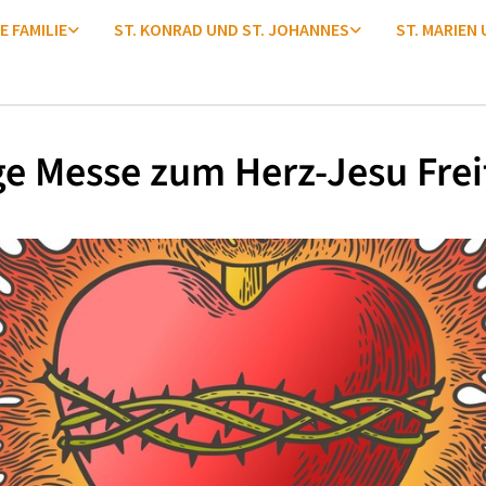
E FAMILIE
ST. KONRAD UND ST. JOHANNES
ST. MARIEN
ge Messe zum Herz-Jesu Frei