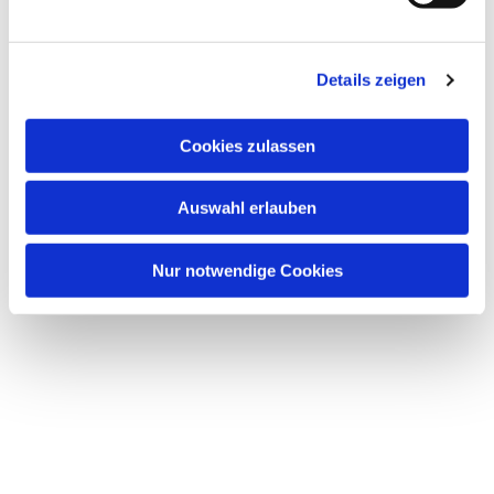
u
n
Dies könnte Sie auch interessieren
g
Details zeigen
s
a
u
Cookies zulassen
s
w
Auswahl erlauben
a
h
l
Nur notwendige Cookies