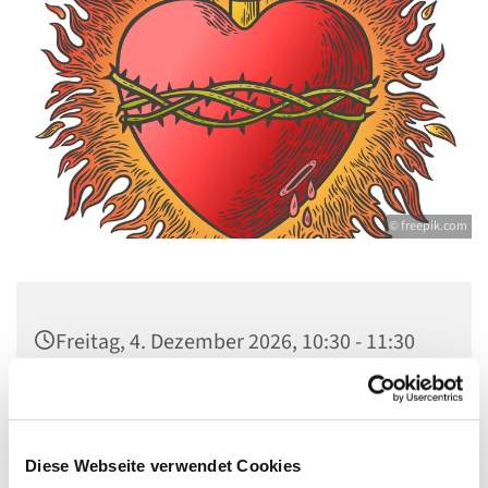
© freepik.com
Freitag, 4. Dezember 2026, 10:30 - 11:30
Uhr
St. Johannes Dallgow, Wilhelmstr. 1-3,
14624 Dallgow-Döberitz
Diese Webseite verwendet Cookies