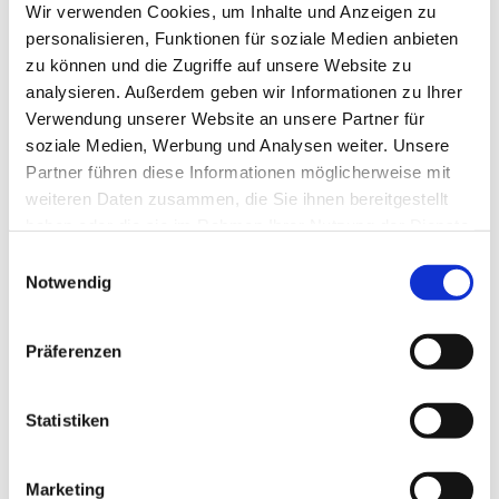
Wir verwenden Cookies, um Inhalte und Anzeigen zu
personalisieren, Funktionen für soziale Medien anbieten
zu können und die Zugriffe auf unsere Website zu
analysieren. Außerdem geben wir Informationen zu Ihrer
Verwendung unserer Website an unsere Partner für
soziale Medien, Werbung und Analysen weiter. Unsere
Partner führen diese Informationen möglicherweise mit
weiteren Daten zusammen, die Sie ihnen bereitgestellt
haben oder die sie im Rahmen Ihrer Nutzung der Dienste
gesammelt haben.
E
Notwendig
i
n
w
Präferenzen
i
l
l
Statistiken
i
g
Marketing