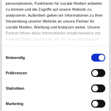
personalisieren, Funktionen für soziale Medien anbieten
zu können und die Zugriffe auf unsere Website zu
analysieren. Außerdem geben wir Informationen zu Ihrer
Verwendung unserer Website an unsere Partner für
soziale Medien, Werbung und Analysen weiter. Unsere
Partner führen diese Informationen möglicherweise mit
weiteren Daten zusammen, die Sie ihnen bereitgestellt
haben oder die sie im Rahmen Ihrer Nutzung der Dienste
gesammelt haben.
E
Notwendig
i
n
w
Präferenzen
i
l
l
Statistiken
i
g
Marketing
u
Dies könnte Sie auch interessieren