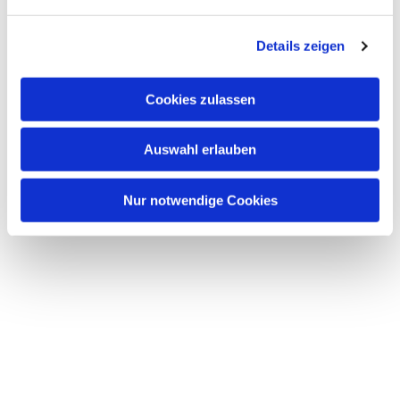
n
g
Details zeigen
s
a
u
Cookies zulassen
s
w
Auswahl erlauben
a
h
l
Nur notwendige Cookies