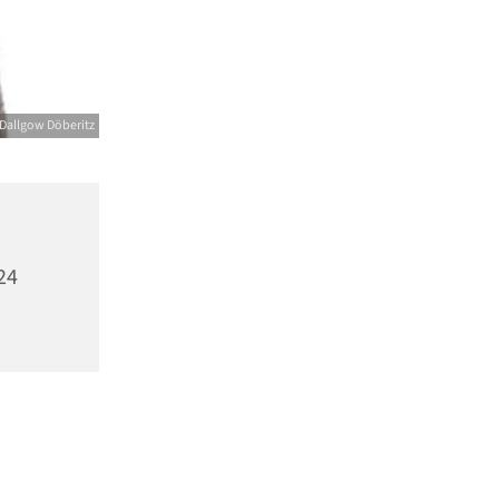
Dallgow Döberitz
24