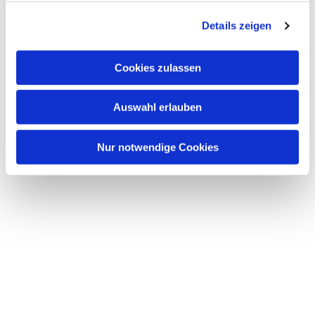
g
Details zeigen
s
a
u
Cookies zulassen
s
w
Auswahl erlauben
a
h
l
Nur notwendige Cookies