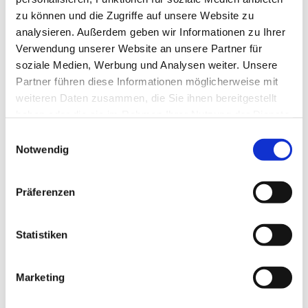
zu können und die Zugriffe auf unsere Website zu
analysieren. Außerdem geben wir Informationen zu Ihrer
Verwendung unserer Website an unsere Partner für
soziale Medien, Werbung und Analysen weiter. Unsere
Partner führen diese Informationen möglicherweise mit
weiteren Daten zusammen, die Sie ihnen bereitgestellt
haben oder die sie im Rahmen Ihrer Nutzung der Dienste
gesammelt haben.
E
Notwendig
i
n
w
Präferenzen
i
l
l
Statistiken
i
g
Marketing
Dies könnte Sie auch interessieren
u
n