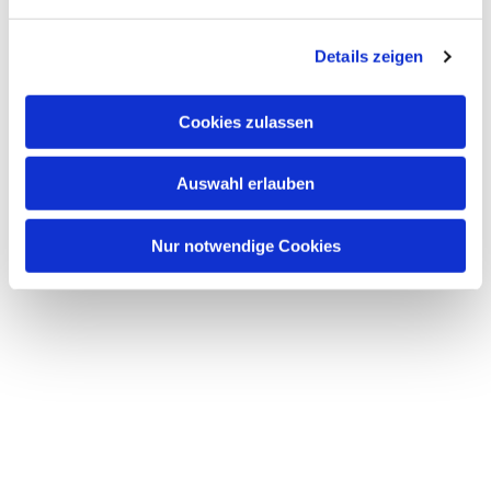
n
g
Details zeigen
s
a
u
Cookies zulassen
s
w
Auswahl erlauben
a
h
l
Nur notwendige Cookies