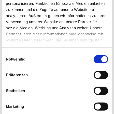
personalisieren, Funktionen für soziale Medien anbieten
zu können und die Zugriffe auf unsere Website zu
analysieren. Außerdem geben wir Informationen zu Ihrer
Verwendung unserer Website an unsere Partner für
soziale Medien, Werbung und Analysen weiter. Unsere
Partner führen diese Informationen möglicherweise mit
weiteren Daten zusammen, die Sie ihnen bereitgestellt
haben oder die sie im Rahmen Ihrer Nutzung der Dienste
gesammelt haben.
E
Notwendig
i
n
w
Präferenzen
i
l
l
Statistiken
i
g
Marketing
u
Dies könnte Sie auch interessieren