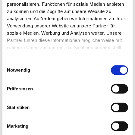
personalisieren, Funktionen für soziale Medien anbieten
zu können und die Zugriffe auf unsere Website zu
analysieren. Außerdem geben wir Informationen zu Ihrer
Verwendung unserer Website an unsere Partner für
soziale Medien, Werbung und Analysen weiter. Unsere
Partner führen diese Informationen möglicherweise mit
weiteren Daten zusammen, die Sie ihnen bereitgestellt
haben oder die sie im Rahmen Ihrer Nutzung der Dienste
gesammelt haben.
E
Notwendig
i
n
w
Präferenzen
i
l
l
Statistiken
i
g
Marketing
u
Dies könnte Sie auch interessieren