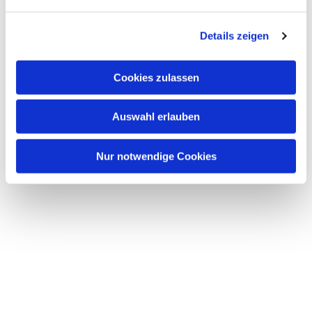
n
g
Details zeigen
s
a
u
Cookies zulassen
s
w
Auswahl erlauben
a
h
l
Nur notwendige Cookies