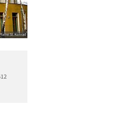
farrei St. Konrad
612