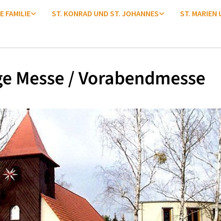
E FAMILIE
ST. KONRAD UND ST. JOHANNES
ST. MARIEN
ge Messe / Vorabendmesse