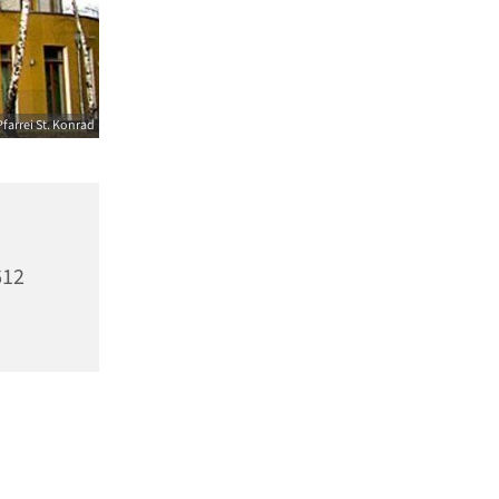
farrei St. Konrad
612