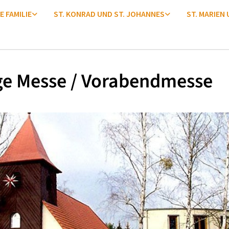
E FAMILIE
ST. KONRAD UND ST. JOHANNES
ST. MARIEN
ge Messe / Vorabendmesse