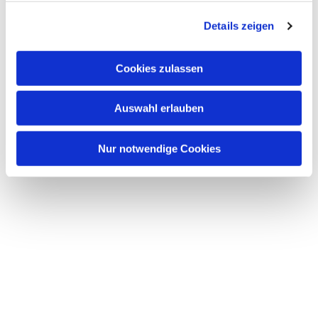
g
Details zeigen
s
a
u
Cookies zulassen
s
w
Auswahl erlauben
a
h
l
Nur notwendige Cookies