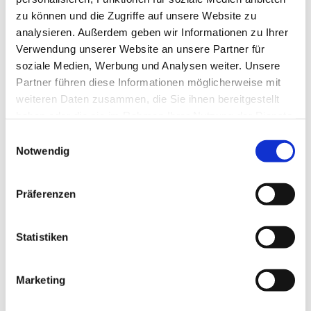
zu können und die Zugriffe auf unsere Website zu
analysieren. Außerdem geben wir Informationen zu Ihrer
Verwendung unserer Website an unsere Partner für
soziale Medien, Werbung und Analysen weiter. Unsere
Partner führen diese Informationen möglicherweise mit
weiteren Daten zusammen, die Sie ihnen bereitgestellt
haben oder die sie im Rahmen Ihrer Nutzung der Dienste
gesammelt haben.
E
Notwendig
i
n
w
Präferenzen
i
l
l
Statistiken
i
g
Marketing
Dies könnte Sie auch interessieren
u
n