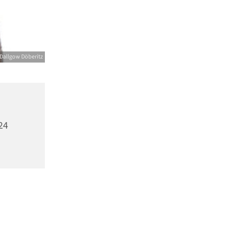
Dallgow Döberitz
24