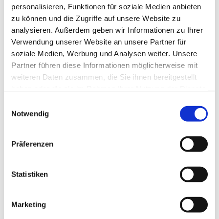
personalisieren, Funktionen für soziale Medien anbieten
zu können und die Zugriffe auf unsere Website zu
analysieren. Außerdem geben wir Informationen zu Ihrer
Verwendung unserer Website an unsere Partner für
soziale Medien, Werbung und Analysen weiter. Unsere
Partner führen diese Informationen möglicherweise mit
weiteren Daten zusammen, die Sie ihnen bereitgestellt
haben oder die sie im Rahmen Ihrer Nutzung der Dienste
gesammelt haben.
E
Notwendig
i
n
w
Präferenzen
i
l
l
Statistiken
i
g
Marketing
u
Dies könnte Sie auch interessieren