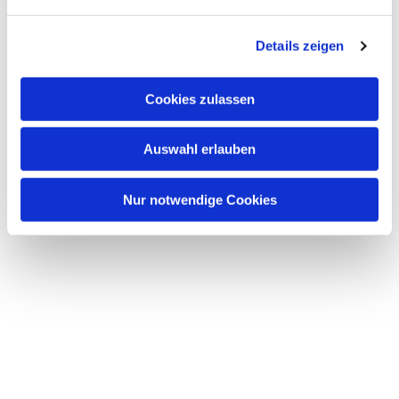
n
g
Details zeigen
s
a
u
Cookies zulassen
s
w
Auswahl erlauben
a
h
l
Nur notwendige Cookies