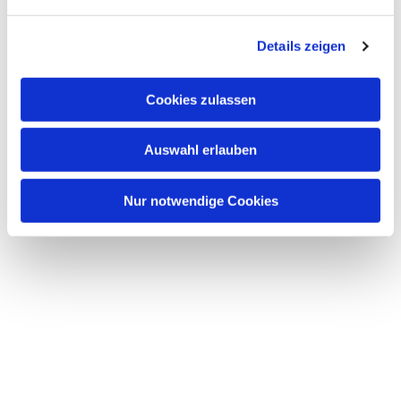
n
g
Details zeigen
s
a
u
Cookies zulassen
s
w
Auswahl erlauben
a
h
l
Nur notwendige Cookies