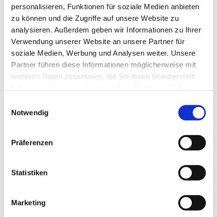
personalisieren, Funktionen für soziale Medien anbieten
zu können und die Zugriffe auf unsere Website zu
analysieren. Außerdem geben wir Informationen zu Ihrer
Verwendung unserer Website an unsere Partner für
soziale Medien, Werbung und Analysen weiter. Unsere
Partner führen diese Informationen möglicherweise mit
weiteren Daten zusammen, die Sie ihnen bereitgestellt
haben oder die sie im Rahmen Ihrer Nutzung der Dienste
gesammelt haben.
E
Notwendig
i
n
w
Präferenzen
i
l
l
Statistiken
i
g
Marketing
u
Dies könnte Sie auch interessieren